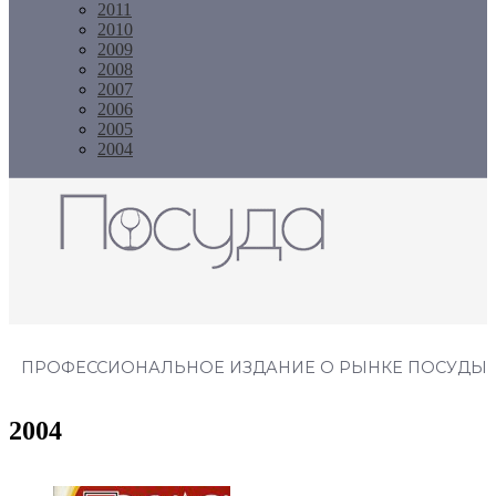
2011
2010
2009
2008
2007
2006
2005
2004
Журнал "Посуда"
ПРОФЕССИОНАЛЬНОЕ ИЗДАНИЕ О РЫНКЕ ПОСУДЫ
2004