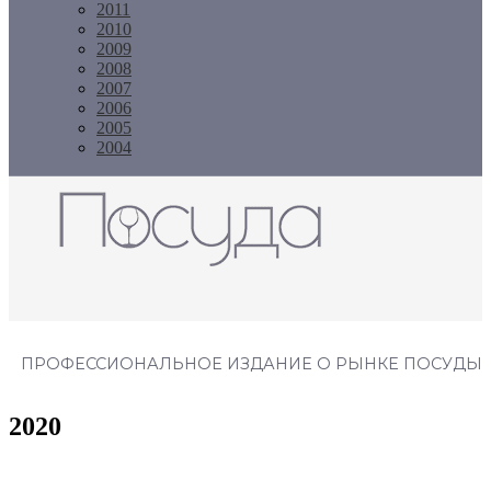
2011
2010
2009
2008
2007
2006
2005
2004
Журнал "Посуда"
ПРОФЕССИОНАЛЬНОЕ ИЗДАНИЕ О РЫНКЕ ПОСУДЫ
2020