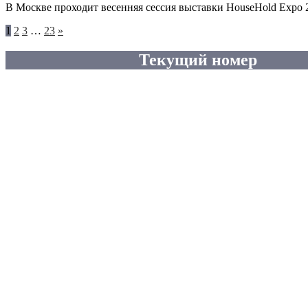
В Москве проходит весенняя сессия выставки HouseHold Expo 
Следующие
1
2
3
…
23
»
записи
Текущий номер