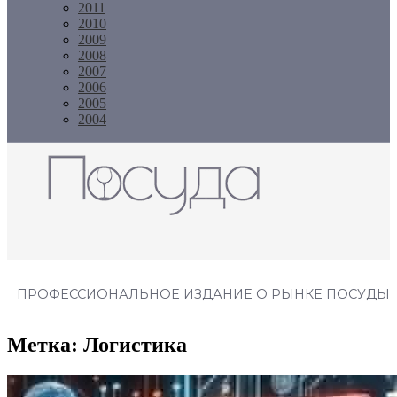
2011
2010
2009
2008
2007
2006
2005
2004
Журнал "Посуда"
ПРОФЕССИОНАЛЬНОЕ ИЗДАНИЕ О РЫНКЕ ПОСУДЫ
Метка:
Логистика