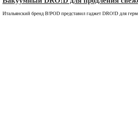
Вакуумный DRO!D для продления свеже
Итальянский бренд B!POD представил гаджет DRO!D для герм