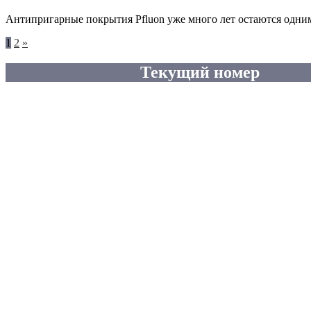
Антипригарные покрытия Pfluon уже много лет остаются одни
Следующие
1
2
»
записи
Текущий номер