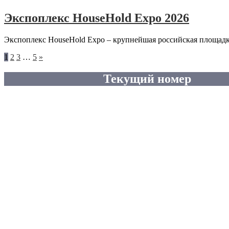
Экспоплекс HouseHold Expo 2026
Экспоплекс HouseHold Expo – крупнейшая российская площадк
Следующие
1
2
3
…
5
»
записи
Текущий номер