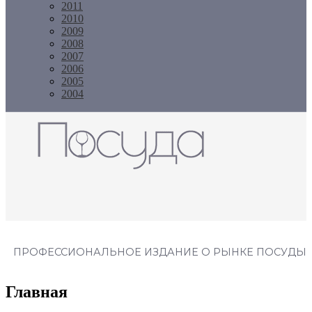
2011
2010
2009
2008
2007
2006
2005
2004
Журнал "Посуда"
ПРОФЕССИОНАЛЬНОЕ ИЗДАНИЕ О РЫНКЕ ПОСУДЫ
Главная