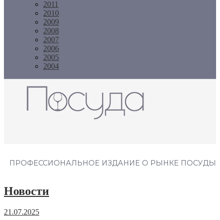
2011
2010
2009
2008
2007
2006
2005
2004
Журнал "Посуда"
ПРОФЕССИОНАЛЬНОЕ ИЗДАНИЕ О РЫНКЕ ПОСУДЫ
Новости
21.07.2025