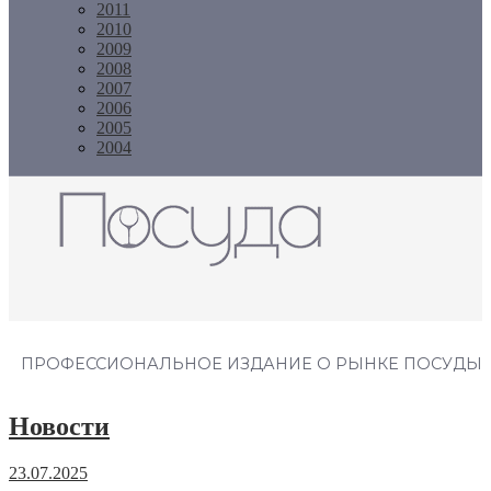
2011
2010
2009
2008
2007
2006
2005
2004
Журнал "Посуда"
ПРОФЕССИОНАЛЬНОЕ ИЗДАНИЕ О РЫНКЕ ПОСУДЫ
Новости
23.07.2025