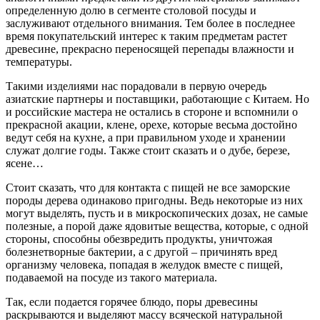
определенную долю в сегменте столовой посуды и
заслуживают отдельного внимания. Тем более в последнее
время покупательский интерес к таким предметам растет
древесине, прекрасно переносящей перепады влажности и
температуры.
Такими изделиями нас порадовали в первую очередь
азиатские партнеры и поставщики, работающие с Китаем. Но
и российские мастера не остались в стороне и вспомнили о
прекрасной акации, клене, орехе, которые весьма достойно
ведут себя на кухне, а при правильном уходе и хранении
служат долгие годы. Также стоит сказать и о дубе, березе,
ясене…
Стоит сказать, что для контакта с пищей не все заморские
породы дерева одинаково пригодны. Ведь некоторые из них
могут выделять, пусть и в микроскопических дозах, не самые
полезные, а порой даже ядовитые вещества, которые, с одной
стороны, способны обезвредить продукты, уничтожая
болезнетворные бактерии, а с другой – причинять вред
организму человека, попадая в желудок вместе с пищей,
подаваемой на посуде из такого материала.
Так, если подается горячее блюдо, поры древесины
раскрываются и выделяют массу всяческой натуральной