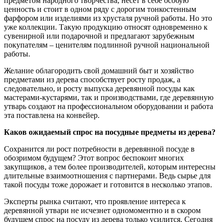
предметом народного творчества, несет в себе особую
ценность и стоит в одном ряду с дорогим тонкостенным
фарфором или изделиями из хрусталя ручной работы. Но это
уже коллекции. Такую продукцию относят одновременно к
сувенирной или подарочной и предлагают зарубежным
покупателям – ценителям подлинной ручной национальной
работы.
Желание облагородить свой домашний быт и хозяйство
предметами из дерева способствует росту продаж, а
следовательно, и росту выпуска деревянной посуды как
мастерами-кустарями, так и производствами, где деревянную
утварь создают на профессиональном оборудовании и работа
эта поставлена на конвейер.
Каков ожидаемый спрос на посудные предметы из дерева?
Сохранится ли рост потребности в деревянной посуде в
обозримом будущем? Этот вопрос беспокоит многих
закупщиков, а тем более производителей, которым интересны
длительные взаимоотношения с партнерами. Ведь сырье для
такой посуды тоже дорожает и готовится в несколько этапов.
Эксперты рынка считают, что проявление интереса к
деревянной утвари не исчезнет одномоментно и в скором
будущем спрос на посуду из дерева только усилится. Сегодня