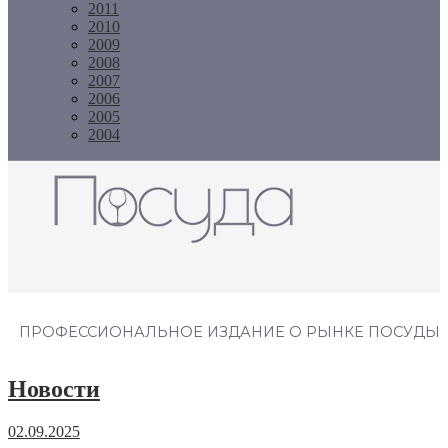
2011
2010
2009
2008
2007
2006
2005
2004
Журнал "Посуда"
ПРОФЕССИОНАЛЬНОЕ ИЗДАНИЕ О РЫНКЕ ПОСУДЫ
Новости
02.09.2025