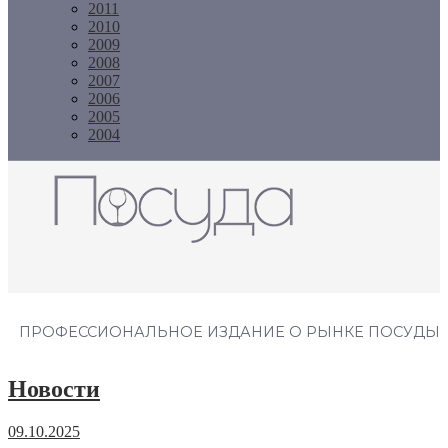
2011
2010
2009
2008
2007
2006
2005
2004
Журнал "Посуда"
ПРОФЕССИОНАЛЬНОЕ ИЗДАНИЕ О РЫНКЕ ПОСУДЫ
Новости
09.10.2025