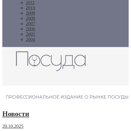
2011
2010
2009
2008
2007
2006
2005
2004
Журнал "Посуда"
ПРОФЕССИОНАЛЬНОЕ ИЗДАНИЕ О РЫНКЕ ПОСУДЫ
Новости
20.10.2025