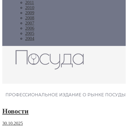
2011
2010
2009
2008
2007
2006
2005
2004
Журнал "Посуда"
ПРОФЕССИОНАЛЬНОЕ ИЗДАНИЕ О РЫНКЕ ПОСУДЫ
Новости
30.10.2025