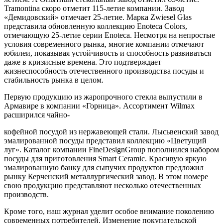
Tramontina скоро отметит 115-летие компании. Завод
«Демидовский» отмечает 25-летие. Марка Zwiesel Glas
представила обновленную коллекцию Enoteca Colors,
отмечающую 25-летие серии Enoteca. Несмотря на непростые
условия современного рынка, многие компании отмечают
юбилеи, показывая устойчивость и способность развиваться
даже в кризисные времена. Это подтверждает
жизнеспособность отечественного производства посуды и
стабильность рынка в целом.
Первую продукцию из жаропрочного стекла выпустили в
Армавире в компании «Горница». Ассортимент Wilmaх
расширился чайно-
кофейной посудой из нержавеющей стали. Лысьвенский завод
эмалированной посуды представил коллекцию «Цветущий
луг». Каталог компании FineDesignGroup пополнился набором
посуды для приготовления Smart Ceramic. Красивую яркую
эмалированную банку для сыпучих продуктов предложил
рынку Керченский металлургический завод. В этом номере
свою продукцию представляют несколько отечественных
производств.
Кроме того, наш журнал уделит особое внимание поколению
современных потребителей. Изменение покупательской