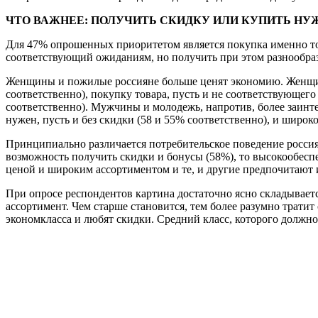
ЧТО ВАЖНЕЕ: ПОЛУЧИТЬ СКИДКУ ИЛИ КУПИТЬ Н
Для 47% опрошенных приоритетом является покупка именно тог
соответствующий ожиданиям, но получить при этом разнообра
Женщины и пожилые россияне больше ценят экономию. Женщин
соответственно), покупку товара, пусть и не соответствующег
соответственно). Мужчины и молодежь, напротив, более заинт
нужен, пусть и без скидки (58 и 55% соответственно), и широк
Принципиально различается потребительское поведение росси
возможность получить скидки и бонусы (58%), то высокообесп
ценой и широким ассортиментом и те, и другие предпочитают 
При опросе респондентов картина достаточно ясно складывает
ассортимент. Чем старше становится, тем более разумно трати
экономкласса и любят скидки. Средний класс, которого должно