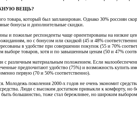
УЖНУЮ ВЕЩЬ?
о товара, который был запланирован. Однако 30% россиян скор
зные бонусы и дополнительные скидки.
ы и пожилые респонденты чаще ориентированы на низкие цены 
о ожиданиям, но с бонусом или скидкой (45 и 48% соответственн
ересованы в удобстве при совершении покупок (55 и 70% соотве
ом выборе товаров, хотя и по завышенным ценам (50 и 47% соотв
ян с различным материальным положением. Если малообеспечен
еченные предпочитают удобство (75%) и возможность купить им
именно первую (70 и 50% соответственно).
ся. Молодежь поколения 2000-х годов не очень экономит средст
т средства. Люди с высоким достатком привыкли к комфорту, но
 быть большинство, тоже стал бережливее, но широким выбором 