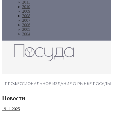
2011
2010
2009
2008
2007
2006
2005
2004
Журнал "Посуда"
ПРОФЕССИОНАЛЬНОЕ ИЗДАНИЕ О РЫНКЕ ПОСУДЫ
Новости
19.11.2025