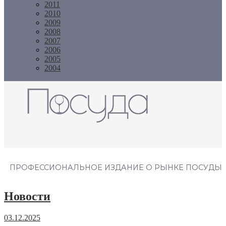
2011
2010
2009
2008
2007
2006
2005
2004
Журнал "Посуда"
ПРОФЕССИОНАЛЬНОЕ ИЗДАНИЕ О РЫНКЕ ПОСУДЫ
Новости
03.12.2025