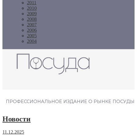
2011
2010
2009
2008
2007
2006
2005
2004
Журнал "Посуда"
ПРОФЕССИОНАЛЬНОЕ ИЗДАНИЕ О РЫНКЕ ПОСУДЫ
Новости
11.12.2025