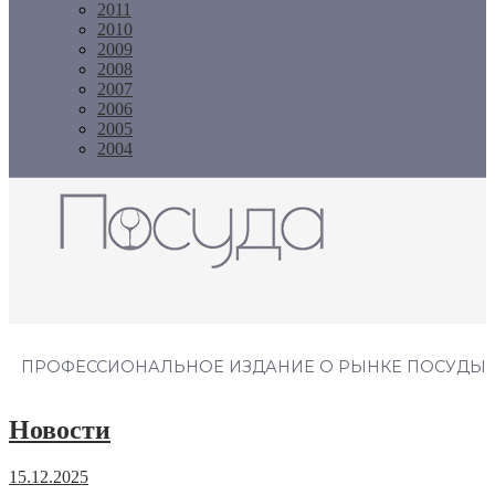
2011
2010
2009
2008
2007
2006
2005
2004
Журнал "Посуда"
ПРОФЕССИОНАЛЬНОЕ ИЗДАНИЕ О РЫНКЕ ПОСУДЫ
Новости
15.12.2025