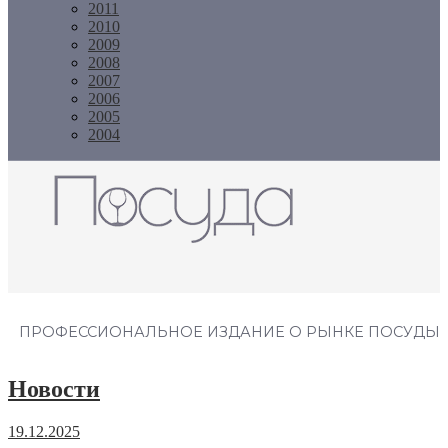
2011
2010
2009
2008
2007
2006
2005
2004
Журнал "Посуда"
ПРОФЕССИОНАЛЬНОЕ ИЗДАНИЕ О РЫНКЕ ПОСУДЫ
Новости
19.12.2025