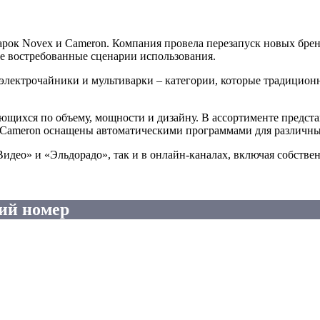
арок Novex и Cameron. Компания провела перезапуск новых бре
е востребованные сценарии использования.
 электрочайники и мультиварки – категории, которые традицио
ющихся по объему, мощности и дизайну. В ассортименте предст
 Cameron оснащены автоматическими программами для различны
део» и «Эльдорадо», так и в онлайн-каналах, включая собстве
ий номер