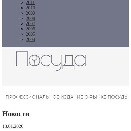
2011
2010
2009
2008
2007
2006
2005
2004
Журнал "Посуда"
ПРОФЕССИОНАЛЬНОЕ ИЗДАНИЕ О РЫНКЕ ПОСУДЫ
Новости
13.01.2026