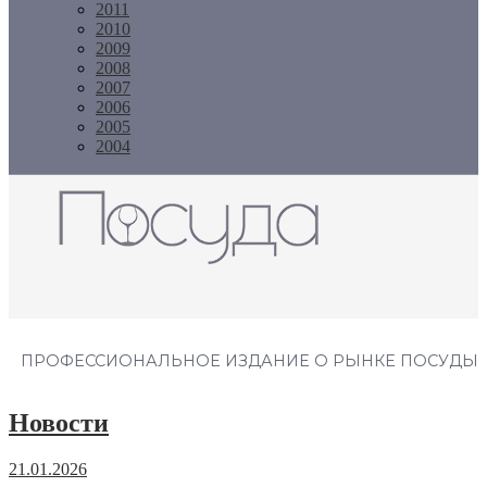
2011
2010
2009
2008
2007
2006
2005
2004
Журнал "Посуда"
ПРОФЕССИОНАЛЬНОЕ ИЗДАНИЕ О РЫНКЕ ПОСУДЫ
Новости
21.01.2026