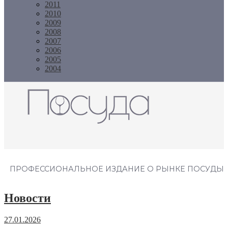
2011
2010
2009
2008
2007
2006
2005
2004
Журнал "Посуда"
ПРОФЕССИОНАЛЬНОЕ ИЗДАНИЕ О РЫНКЕ ПОСУДЫ
Новости
27.01.2026