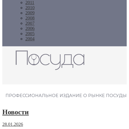
2011
2010
2009
2008
2007
2006
2005
2004
Журнал "Посуда"
ПРОФЕССИОНАЛЬНОЕ ИЗДАНИЕ О РЫНКЕ ПОСУДЫ
Новости
28.01.2026