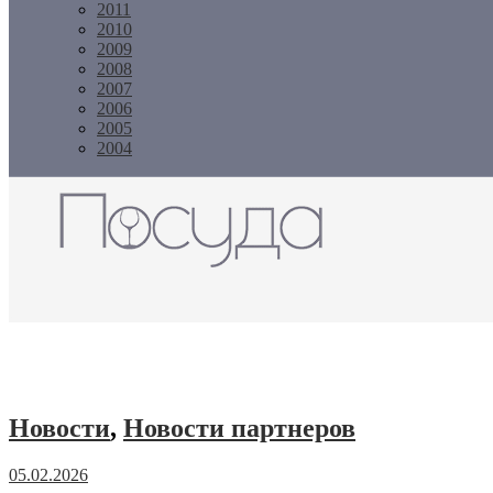
2011
2010
2009
2008
2007
2006
2005
2004
Журнал "Посуда"
Новости
,
Новости партнеров
05.02.2026