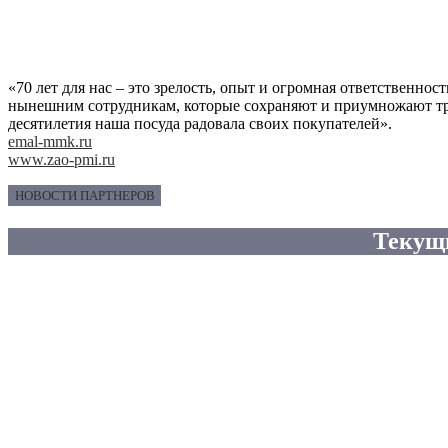
«70 лет для нас – это зрелость, опыт и огромная ответственно
нынешним сотрудникам, которые сохраняют и приумножают тра
десятилетия наша посуда радовала своих покупателей».
emal-mmk.ru
www.zao-pmi.ru
НОВОСТИ ПАРТНЕРОВ
Текущ