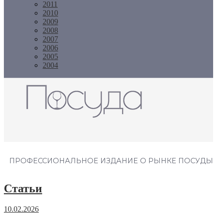
2011
2010
2009
2008
2007
2006
2005
2004
Журнал "Посуда"
ПРОФЕССИОНАЛЬНОЕ ИЗДАНИЕ О РЫНКЕ ПОСУДЫ
Статьи
10.02.2026