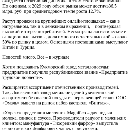
ожидается позитивная динамика в этом секторе экономики.
По оценкам, к 2029 году объем рынка может достичь36,5
млрд. руб. при среднегодовом темпе роста 12,7%.
Растут продажи на крупнейших онлайн-площадках – как в
натуральном, так и в денежном выражении, – подтверждая
высокий интерес потребителей. Несмотря на логистические и
санкционные вызовы, доля импорта остается высокой – около
50% по рынку в целом. Основными поставщиками выступают
Китай и Турция.
Новостей много. Все – в журнале.
Хотим поздравить Кукморский завод металлопосуды:
предприятие получило республиканское звание «Предприятие
трудовой доблести».
Расширяется ассортимент отечественных производителей.
Так, Лысьвенский завод металлоизделий увеличил свой
ассортимент безопасной посуды из нержавеющей стали. ООО
«Эмаль» вывело на рынок набор кастрюль «Винтаж».
«Хорекс» представил молочник Magnifico – для подачи
молока, сливок и соусов. Производители радуют и маленьких
клиентов: мануфактура «Тихорецкий фарфор» выпустила
серию детских фарфоровых чашек с рисунками.