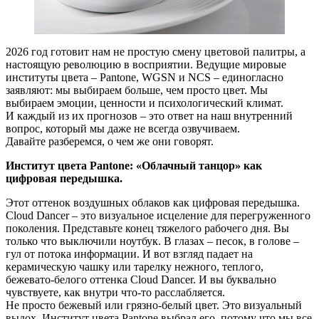
2026 год готовит нам не простую смену цветовой палитры, а
настоящую революцию в восприятии. Ведущие мировые
институты цвета – Pantone, WGSN и NCS – единогласно
заявляют: мы выбираем больше, чем просто цвет. Мы
выбираем эмоции, ценности и психологический климат.
И каждый из их прогнозов – это ответ на наш внутренний
вопрос, который мы даже не всегда озвучиваем.
Давайте разберемся, о чем же они говорят.
Институт цвета Pantone: «Облачный танцор» как
цифровая передышка.
Этот оттенок воздушных облаков как цифровая передышка.
Cloud Dancer – это визуальное исцеление для перегруженного
поколения. Представьте конец тяжелого рабочего дня. Вы
только что выключили ноутбук. В глазах – песок, в голове –
гул от потока информации. И вот взгляд падает на
керамическую чашку или тарелку нежного, теплого,
бежевато-белого оттенка Cloud Dancer. И вы буквально
чувствуете, как внутри что-то расслабляется.
Не просто бежевый или грязно-белый цвет. Это визуальный
выдох. Институт цвета Pantone выбрал его, потому что мы все