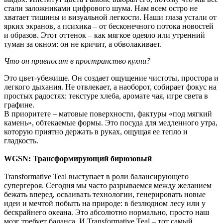
стали заложниками цифрового шума. Нам всем остро не
хватает тишины и визуальной легкости. Наши глаза устали от
ярких экранов, а психика – от бесконечного потока новостей
и образов. Этот оттенок – как мягкое одеяло или утренний
туман за окном: он не кричит, а обволакивает.
Что он привносит в пространство кухни?
Это цвет-убежище. Он создает ощущение чистоты, простора и
легкого дыхания. Не отвлекает, а наоборот, собирает фокус на
простых радостях: текстуре хлеба, аромате чая, игре света в
графине.
В приоритете – матовые поверхности, фактуры «под мягкий
камень», обтекаемые формы. Это посуда для медленного утра,
которую приятно держать в руках, ощущая ее тепло и
гладкость.
WGSN: Трансформирующий бирюзовый
Transformative Teal выступает в роли балансирующего
супергероя. Сегодня мы часто разрываемся между желанием
бежать вперед, осваивать технологии, генерировать новые
идеи и мечтой побыть на природе: в безлюдном лесу или у
бескрайнего океана. Это абсолютно нормально, просто наш
мозг требует баланса. И Transformative Teal – тот самый