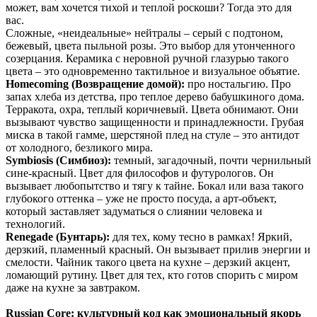
может, вам хочется тихой и теплой роскоши? Тогда это для
вас.
Сложные, «неидеальные» нейтралы – серый с подтоном,
бежевый, цвета пыльной розы. Это выбор для утонченного
созерцания. Керамика с неровной ручной глазурью такого
цвета – это одновременно тактильное и визуальное объятие.
Homecoming (Возвращение домой):
про ностальгию. Про
запах хлеба из детства, про теплое дерево бабушкиного дома.
Терракота, охра, теплый коричневый. Цвета обнимают. Они
вызывают чувство защищенности и принадлежности. Грубая
миска в такой гамме, шерстяной плед на стуле – это антидот
от холодного, безликого мира.
Symbiosis (Симбиоз):
темный, загадочный, почти чернильный
сине-красный. Цвет для философов и футурологов. Он
вызывает любопытство и тягу к тайне. Бокал или ваза такого
глубокого оттенка – уже не просто посуда, а арт-объект,
который заставляет задуматься о слиянии человека и
технологий.
Renegade (Бунтарь):
для тех, кому тесно в рамках! Яркий,
дерзкий, пламенный красный. Он вызывает прилив энергии и
смелости. Чайник такого цвета на кухне – дерзкий акцент,
ломающий рутину. Цвет для тех, кто готов спорить с миром
даже на кухне за завтраком.
Russian Core: культурный код как эмоциональный якорь