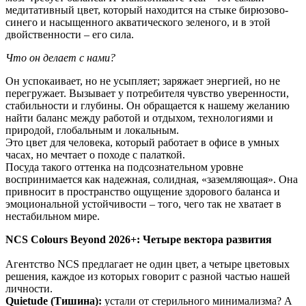
медитативный цвет, который находится на стыке бирюзово-
синего и насыщенного акватического зеленого, и в этой
двойственности – его сила.
Что он делает с нами?
Он успокаивает, но не усыпляет; заряжает энергией, но не
перегружает. Вызывает у потребителя чувство уверенности,
стабильности и глубины. Он обращается к нашему желанию
найти баланс между работой и отдыхом, технологиями и
природой, глобальным и локальным.
Это цвет для человека, который работает в офисе в умных
часах, но мечтает о походе с палаткой.
Посуда такого оттенка на подсознательном уровне
воспринимается как надежная, солидная, «заземляющая». Она
привносит в пространство ощущение здорового баланса и
эмоциональной устойчивости – того, чего так не хватает в
нестабильном мире.
NCS Colours Beyond 2026+: Четыре вектора развития
Агентство NCS предлагает не один цвет, а четыре цветовых
решения, каждое из которых говорит с разной частью нашей
личности.
Quietude (Тишина):
устали от стерильного минимализма? А