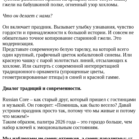
гжели на бабушкиной полке, огненный узор хохломы.
Что он делает с нами?
Он включает праздник. Вызывает улыбку узнавания, чувство
гордости и принадлежности к большой истории. И совсем не
обязательно точное копирование старинной гжели. Это
модернизация.
Представьте современную белую тарелку, на которой всего
один крупный, графичный цветок кобальтовой синевы. Или
красную чашку с парой золотистых линий, отсылающих к
хохломе. Или скатерть с современной интерпретацией
традиционного орнамента (упрощенные цветы,
геометризированные птицы) в синей и красной гамме.
Диалог традиций и современности.
Russian Core – как старый друг, который пришел с гостинцами
и музыкой. Он говорит: «Помнишь, как было весело? Давай
устроим праздник просто так, потому что мы живые и потому
что можем!»
Таким образом, палитра 2026 года – это гораздо больше, чем
набор ключей к эмоциональным состояниям.
Мы наблюдаем не смену оттенков, а смену парадигмы:
от