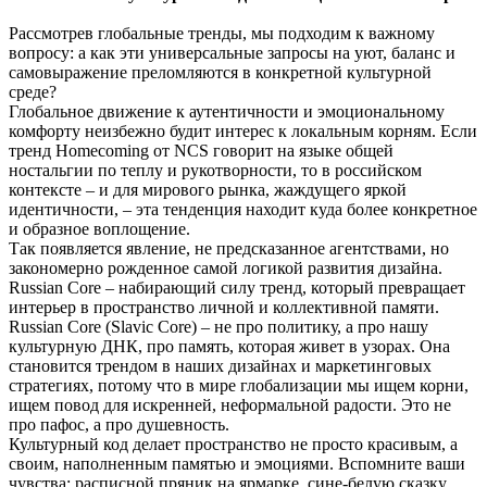
Рассмотрев глобальные тренды, мы подходим к важному
вопросу: а как эти универсальные запросы на уют, баланс и
самовыражение преломляются в конкретной культурной
среде?
Глобальное движение к аутентичности и эмоциональному
комфорту неизбежно будит интерес к локальным корням. Если
тренд Homecoming от NCS говорит на языке общей
ностальгии по теплу и рукотворности, то в российском
контексте – и для мирового рынка, жаждущего яркой
идентичности, – эта тенденция находит куда более конкретное
и образное воплощение.
Так появляется явление, не предсказанное агентствами, но
закономерно рожденное самой логикой развития дизайна.
Russian Core – набирающий силу тренд, который превращает
интерьер в пространство личной и коллективной памяти.
Russian Core (Slavic Core) – не про политику, а про нашу
культурную ДНК, про память, которая живет в узорах. Она
становится трендом в наших дизайнах и маркетинговых
стратегиях, потому что в мире глобализации мы ищем корни,
ищем повод для искренней, неформальной радости. Это не
про пафос, а про душевность.
Культурный код делает пространство не просто красивым, а
своим, наполненным памятью и эмоциями. Вспомните ваши
чувства: расписной пряник на ярмарке, сине-белую сказку