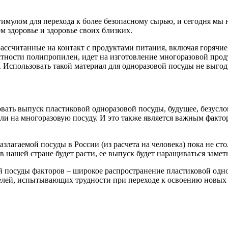
тимулом для перехода к более безопасному сырью, и сегодня мы
ом здоровье и здоровье своих близких.
 рассчитанные на контакт с продуктами питания, включая горячи
стности полипропилен, идет на изготовление многоразовой прод
 Использовать такой материал для одноразовой посуды не выгод
овать выпуск пластиковой одноразовой посуды, будущее, безусл
шли на многоразовую посуду. И это также является важным фак
агаемой посуды в России (из расчета на человека) пока не стол
 в нашей стране будет расти, ее выпуск будет наращиваться зам
посуды факторов – широкое распространение пластиковой однор
елей, испытывающих трудности при переходе к освоению новых 