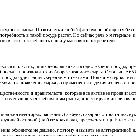
осудного рынка. Практически любой фастфуд не обходится без с
требность в такой посуде растет. Но сейчас речь о материале, 
ько высока потребность в ней у массового потребителя.
лялся пластик, лишь небольшая часть одноразовой посуды, пред
й посуды производится из биоразлагаемого сырья. Остальные 65
й посуды будет расти уверенными темпами. Новый материал непл
т момента появления сырья до применения изделия из него и по
щественности и правительств, которые все активнее продвигаю
 к изменяющимся требованиям рынка, инвестируя в исследовани
волокна некоторых растений: бамбука, сахарного тростника, кук
зующей основой (на базе крахмала), прессуется и пр. В итоге по
ения обходится не дешево, поэтому называть ее альтернативой д
ичие от бумажной, для которой требуется свежее сырье.