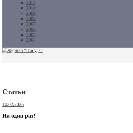
2011
2010
2009
2008
2007
2006
2005
2004
Журнал "Посуда"
Статьи
10.02.2026
На один раз!