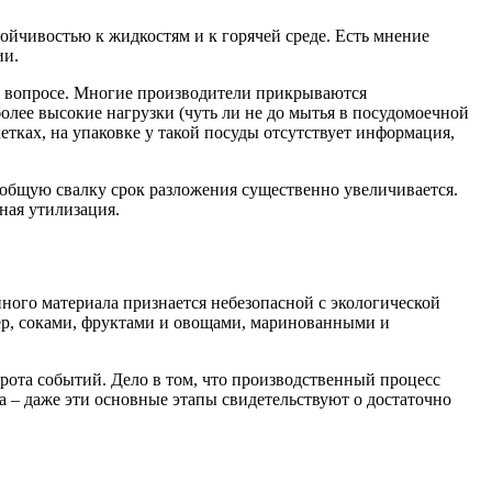
ойчивостью к жидкостям и к горячей среде. Есть мнение
ии.
ом вопросе. Многие производители прикрываются
олее высокие нагрузки (чуть ли не до мытья в посудомоечной
тках, на упаковке у такой посуды отсутствует информация,
 общую свалку срок разложения существенно увеличивается.
ная утилизация.
нного материала признается небезопасной с экологической
ер, соками, фруктами и овощами, маринованными и
орота событий. Дело в том, что производственный процесс
а – даже эти основные этапы свидетельствуют о достаточно