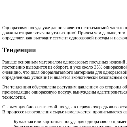
Одноразовая посуда уже давно является неотъемлемой частью п
должны отправляться на утилизацию! Причем чем дальше, тем по
определяет, как выглядит сегмент одноразовой посуды и наскол
Тенденции
Раньше основным материалом одноразовых посудных изделий яв
постепенно выводится из оборота и уже около 35% одноразово
очевидно, что доля биоразлагаемого материала для одноразово
определенных условий) и является экологически безопасным о
Эта тенденция обусловлена растущим давлением со стороны об
производящие одноразовую посуду, вынуждены адаптироваться
технологий.
Сырьем для биоразлагаемой посуды в первую очередь являются 
В процессе изготовления сырье измельчается, пропитывается свя
Бумажная или картонная посуда для одноразового примен
биоразлагаемая посуда изготавливается из отходов, в отл