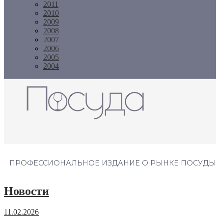
2011
2010
2009
2008
2007
2006
2005
2004
Журнал "Посуда"
ПРОФЕССИОНАЛЬНОЕ ИЗДАНИЕ О РЫНКЕ ПОСУДЫ
Новости
11.02.2026