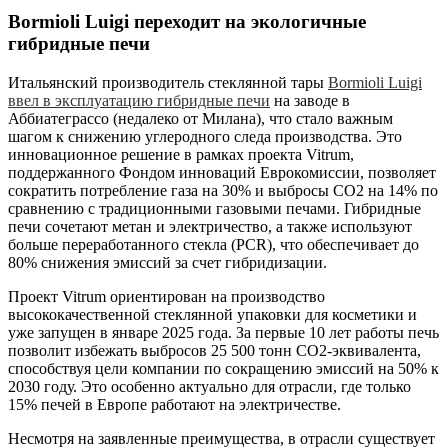
Bormioli Luigi переходит на экологичные
гибридные печи
Итальянский производитель стеклянной тары
Bormioli Luigi
ввел в эксплуатацию гибридные печи
на заводе в
Аббиатеграссо (недалеко от Милана), что стало важным
шагом к снижению углеродного следа производства. Это
инновационное решение в рамках проекта Vitrum,
поддержанного Фондом инноваций Еврокомиссии, позволяет
сократить потребление газа на 30% и выбросы CO2 на 14% по
сравнению с традиционными газовыми печами. Гибридные
печи сочетают метан и электричество, а также используют
больше переработанного стекла (PCR), что обеспечивает до
80% снижения эмиссий за счет гибридизации.
Проект Vitrum ориентирован на производство
высококачественной стеклянной упаковки для косметики и
уже запущен в январе 2025 года. За первые 10 лет работы печь
позволит избежать выбросов 25 500 тонн CO2-эквивалента,
способствуя цели компании по сокращению эмиссий на 50% к
2030 году. Это особенно актуально для отрасли, где только
15% печей в Европе работают на электричестве.
Несмотря на заявленные преимущества, в отрасли существует