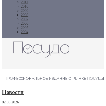
2011
2010
2009
2008
2007
2006
2005
2004
Журнал "Посуда"
ПРОФЕССИОНАЛЬНОЕ ИЗДАНИЕ О РЫНКЕ ПОСУДЫ
Новости
02.03.2026