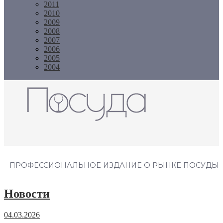
2011
2010
2009
2008
2007
2006
2005
2004
Журнал "Посуда"
ПРОФЕССИОНАЛЬНОЕ ИЗДАНИЕ О РЫНКЕ ПОСУДЫ
Новости
04.03.2026