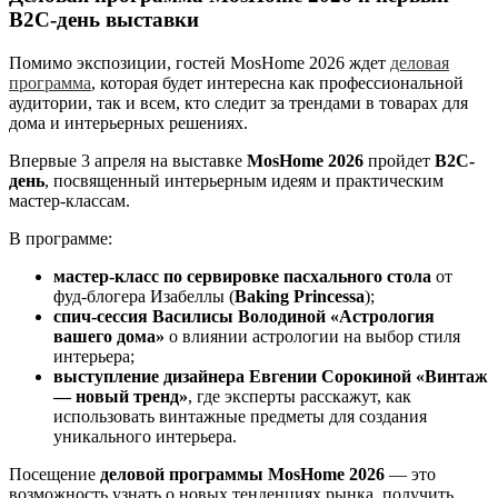
B2C-день выставки
Помимо экспозиции, гостей MosHome 2026 ждет
деловая
программа
, которая будет интересна как профессиональной
аудитории, так и всем, кто следит за трендами в товарах для
дома и интерьерных решениях.
Впервые 3 апреля на выставке
MosHome 2026
пройдет
B2C-
день
, посвященный интерьерным идеям и практическим
мастер-классам.
В программе:
мастер-класс по сервировке пасхального стола
от
фуд-блогера Изабеллы (
Baking Princessa
);
спич-сессия Василисы Володиной «Астрология
вашего дома»
о влиянии астрологии на выбор стиля
интерьера;
выступление дизайнера Евгении Сорокиной «Винтаж
— новый тренд»
, где эксперты расскажут, как
использовать винтажные предметы для создания
уникального интерьера.
Посещение
деловой программы MosHome 2026
— это
возможность узнать о новых тенденциях рынка, получить