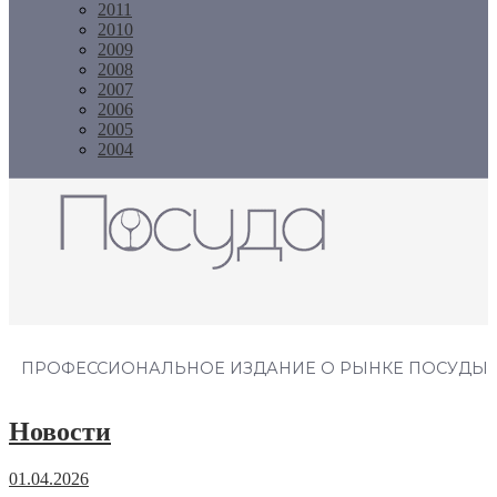
2011
2010
2009
2008
2007
2006
2005
2004
Журнал "Посуда"
ПРОФЕССИОНАЛЬНОЕ ИЗДАНИЕ О РЫНКЕ ПОСУДЫ
Новости
01.04.2026