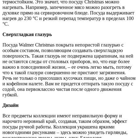
термостойким. Это значит, что посуду Christmas можно
нагревать. Например, запеченное мясо можно разогреть в
духовке прямо на сервировочном блюде. Посуда выдерживает
нагрев до 230 °С и резкий перепад температур в пределах 100
°С.
Сверхгладкая глазурь
Посуда Walmer Christmas покрыта непористой глазурью с
особым составом, позволяющим создавать сверхгладкую
поверхность. Такая глазурь не подвержена царапинам, на ней
не остаются следы от столовых приборов, но, что еще более
важно в повседневной жизни, – ее очень легко мыть, потому
что к такой глазури совершенно не пристают загрязнения.
Речь не только о присохших кусочках пищи, но даже о чайном
и кофейном налете. Вам не придется оттирать такую посуду с
содой, она первоклассно чистая после одного движения
губкой.
Дизайн
Все предметы коллекции имеют неправильную форму и
нарочито неровный край, создавая, таким образом, эффект
посуды ручной работы. Коллекция украшена яркими
новогодними рисунками – здесь можно увидеть гирлянды,
рождественские звезды, шары, елку. Благодаря