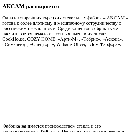
AKCAM расширяется
Одна из старейших турецких стекольных фабрик – AKCAM –
готова к более плотному и масштабному сотрудничеству с
российскими компаниями. Среди клиентов фабрики уже
насчитывается немало известных имен, в их числе:
CookHouse, COZY HOME, «Арти-М», «Табрис», «Аскона»,
«Сималенд», «Спецторг», Williams Oliver, «Дом Фарфора».
Фабрика занимается производством стекла и его
декорированием с 1946 года. Выйдя на российский рынок и