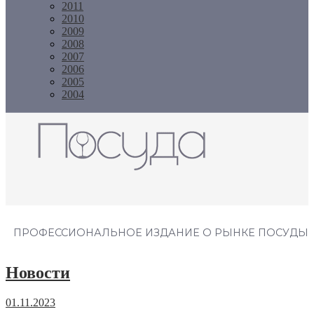
2011
2010
2009
2008
2007
2006
2005
2004
Журнал "Посуда"
ПРОФЕССИОНАЛЬНОЕ ИЗДАНИЕ О РЫНКЕ ПОСУДЫ
Новости
01.11.2023