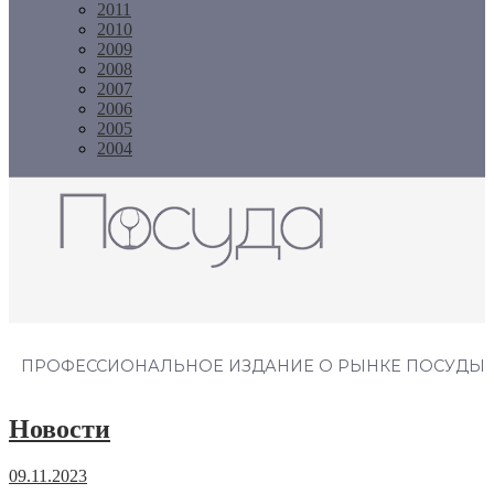
2011
2010
2009
2008
2007
2006
2005
2004
Журнал "Посуда"
ПРОФЕССИОНАЛЬНОЕ ИЗДАНИЕ О РЫНКЕ ПОСУДЫ
Новости
09.11.2023