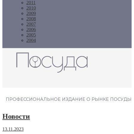
2011
2010
2009
2008
2007
2006
2005
2004
Журнал "Посуда"
ПРОФЕССИОНАЛЬНОЕ ИЗДАНИЕ О РЫНКЕ ПОСУДЫ
Новости
13.11.2023