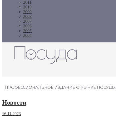
2011
2010
2009
2008
2007
2006
2005
2004
Журнал "Посуда"
ПРОФЕССИОНАЛЬНОЕ ИЗДАНИЕ О РЫНКЕ ПОСУДЫ
Новости
16.11.2023