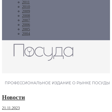
2011
2010
2009
2008
2007
2006
2005
2004
Журнал "Посуда"
ПРОФЕССИОНАЛЬНОЕ ИЗДАНИЕ О РЫНКЕ ПОСУДЫ
Новости
21.11.2023