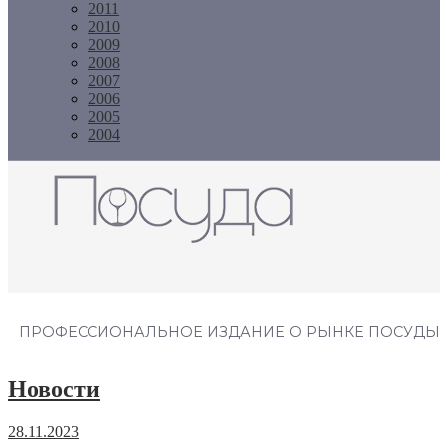
2011
2010
2009
2008
2007
2006
2005
2004
Журнал "Посуда"
ПРОФЕССИОНАЛЬНОЕ ИЗДАНИЕ О РЫНКЕ ПОСУДЫ
Новости
28.11.2023