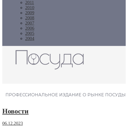
2011
2010
2009
2008
2007
2006
2005
2004
Журнал "Посуда"
ПРОФЕССИОНАЛЬНОЕ ИЗДАНИЕ О РЫНКЕ ПОСУДЫ
Новости
06.12.2023