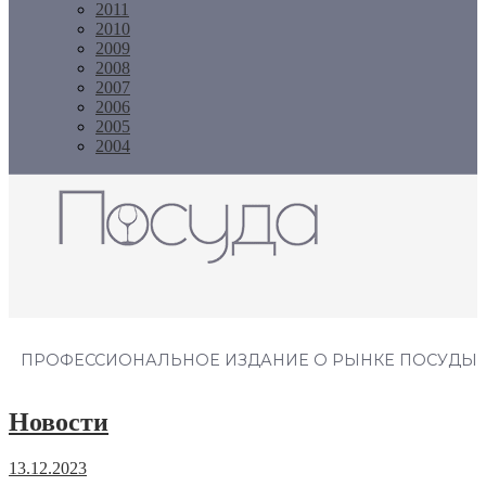
2011
2010
2009
2008
2007
2006
2005
2004
Журнал "Посуда"
ПРОФЕССИОНАЛЬНОЕ ИЗДАНИЕ О РЫНКЕ ПОСУДЫ
Новости
13.12.2023