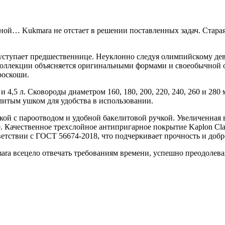
ой… Kukmara не отстает в решении поставленных задач. Старая, 
ступает предшественнице. Неуклонно следуя олимпийскому деви
 коллекции объясняется оригинальными формами и своеобычной о
роскоши.
 4,5 л. Сковороды диаметром 160, 180, 200, 220, 240, 260 и 28
итым ушком для удобства в использовании.
ой с пароотводом и удобной бакелитовой ручкой. Увеличенная 
. Качественное трехслойное антипригарное покрытие Kaplon Cla
ветствии с ГОСТ 56674-2018, что подчеркивает прочность и доб
ra всецело отвечать требованиям времени, успешно преодолева