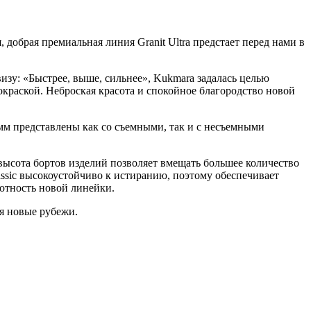
добрая премиальная линия Granit Ultra предстает перед нами в
зу: «Быстрее, выше, сильнее», Kukmara задалась целью
краской. Неброская красота и спокойное благородство новой
0 мм представлены как со съемными, так и с несъемными
высота бортов изделий позволяет вмещать большее количество
ssic высокоустойчиво к истиранию, поэтому обеспечивает
ротность новой линейки.
я новые рубежи.