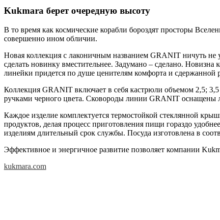
Kukmara берет очередную высоту
В то время как космические корабли бороздят просторы Вселенн
совершенно ином обличии.
Новая коллекция с лаконичным названием GRANIT ничуть не у
сделать новинку вместительнее. Задумано – сделано. Новизна
линейки придется по душе ценителям комфорта и сдержанной 
Коллекция GRANIT включает в себя кастрюли объемом 2,5; 3,5 и
ручками черного цвета. Сковороды линии GRANIT оснащены л
Каждое изделие комплектуется термостойкой стеклянной крышк
продуктов, делая процесс приготовления пищи гораздо удобнее
изделиям длительный срок службы. Посуда изготовлена в соот
Эффективное и энергичное развитие позволяет компании Kukma
kukmara.com