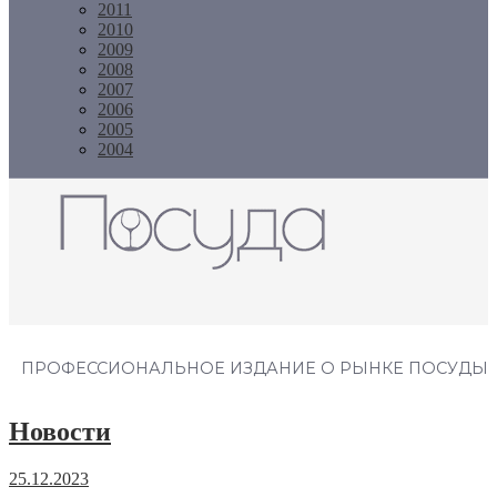
2011
2010
2009
2008
2007
2006
2005
2004
Журнал "Посуда"
ПРОФЕССИОНАЛЬНОЕ ИЗДАНИЕ О РЫНКЕ ПОСУДЫ
Новости
25.12.2023