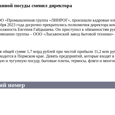
анной посуды сменил директора
ООО «Промышленная группа «ЛИНРОГ», произошли кадровые из
бря 2023 года досрочно прекратились полномочия директора ко
олжность Евгения Гайдышева. Он приступил к обязанностям руко
омпании группы – ООО «Лысьвенский завод бытовой техники» – 
в общей сумме 1,7 млрд рублей при чистой прибыли 11,2 млн ру
ходится в Пермском крае. Девять предприятий, которые входя
и чугунную посуду, бытовые плиты, термосы, фляги и многое д
ий номер