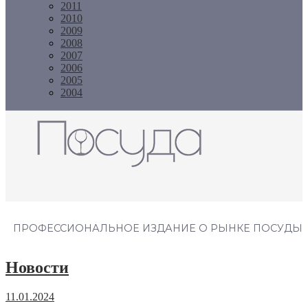
2011
2010
2009
2008
2007
2006
2005
2004
Журнал "Посуда"
ПРОФЕССИОНАЛЬНОЕ ИЗДАНИЕ О РЫНКЕ ПОСУДЫ
Новости
11.01.2024