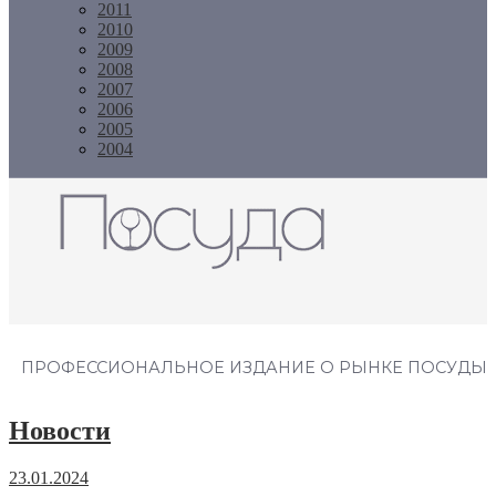
2011
2010
2009
2008
2007
2006
2005
2004
Журнал "Посуда"
ПРОФЕССИОНАЛЬНОЕ ИЗДАНИЕ О РЫНКЕ ПОСУДЫ
Новости
23.01.2024