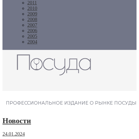
2011
2010
2009
2008
2007
2006
2005
2004
Журнал "Посуда"
ПРОФЕССИОНАЛЬНОЕ ИЗДАНИЕ О РЫНКЕ ПОСУДЫ
Новости
24.01.2024